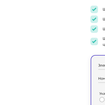
Ш
Ш
Ш
Ш
ц
Эле
Ном
Ука