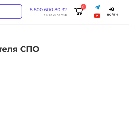
0
8 800 600 80 32
войти
с 10 до 20 по МСК
теля СПО