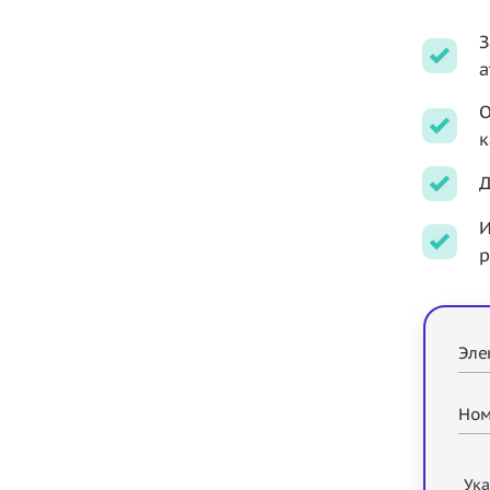
З
а
О
к
Д
И
р
Эле
Ном
Ука