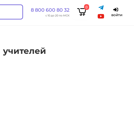
0
8 800 600 80 32
войти
с 10 до 20 по МСК
 учителей