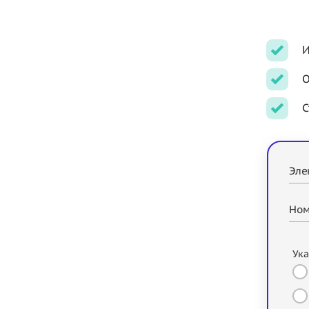
И
О
С
Эле
Ном
Ука