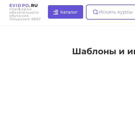
EVIDPO
.RU
платформа
Искать курсы
Каталог
обязательного
обучения.
Лицензия 9667
Шаблоны и ин