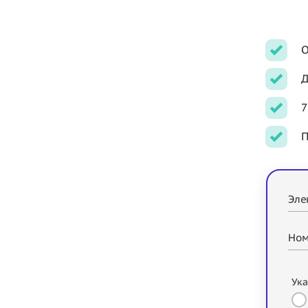
О
Д
7
П
Эле
Ном
Ука