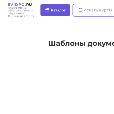
EVIDPO
.RU
платформа
Искать курсы
Каталог
обязательного
обучения.
Лицензия 9667
Шаблоны докуме