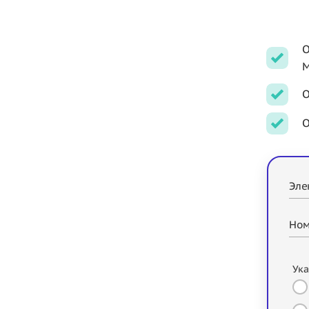
О
М
О
О
Эле
Ном
Ука