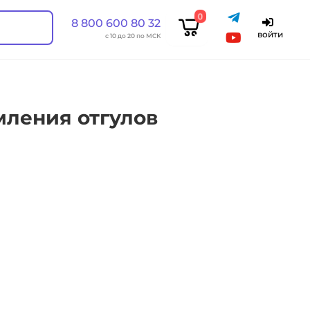
0
8 800 600 80 32
войти
с 10 до 20 по МСК
ления отгулов