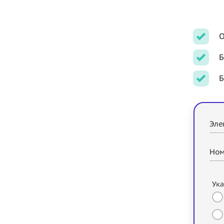
О
Б
Б
Эле
Ном
Ука