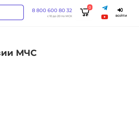
0
8 800 600 80 32
войти
с 10 до 20 по МСК
зии МЧС