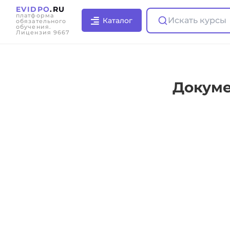
EVIDPO
.RU
платформа
Искать курсы
Каталог
обязательного
обучения.
Лицензия 9667
Докуме