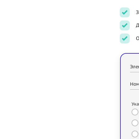
З
Д
О
Эле
Ном
Ука