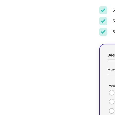
Б
Б
Б
Эле
Ном
Ука