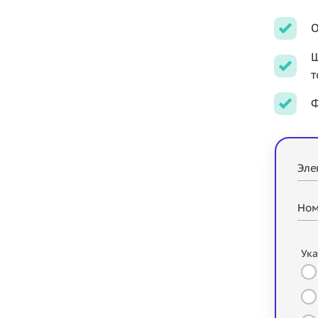
О
Ш
т
Ф
Эле
Ном
Ука