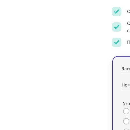
О
О
с
П
Эле
Ном
Ука