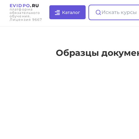
EVIDPO
.RU
платформа
Искать курсы
Каталог
обязательного
обучения.
Лицензия 9667
Образцы докумен