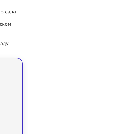
го сада
тском
саду