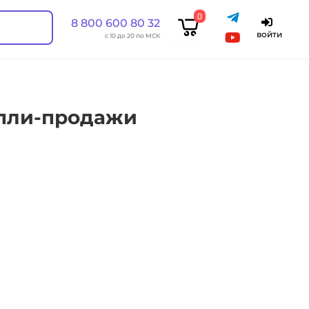
0
8 800 600 80 32
войти
с 10 до 20 по МСК
упли-продажи