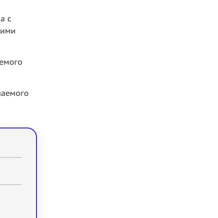
а с
кими
аемого
чаемого