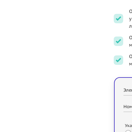
О
у
л
О
м
О
м
Эле
Ном
Ука