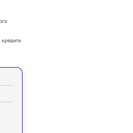
ого
 кредита