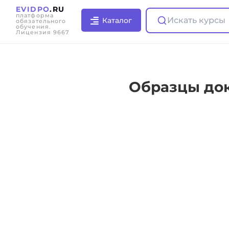
EVIDPO
.RU
платформа
Искать курсы
Каталог
обязательного
обучения.
Лицензия 9667
Образцы док