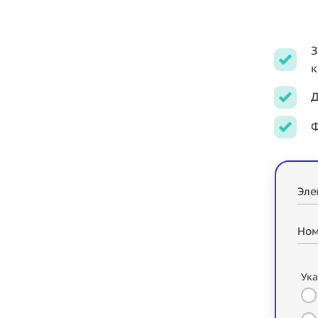
З
к
Д
Ф
Эле
Ном
Ука