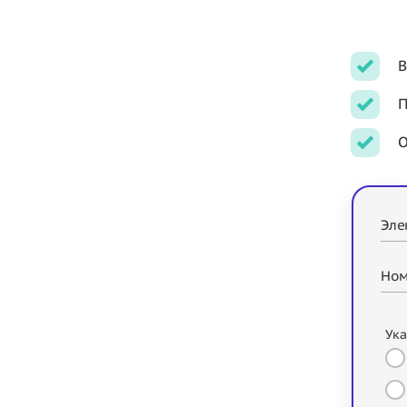
В
П
О
Эле
Ном
Ука