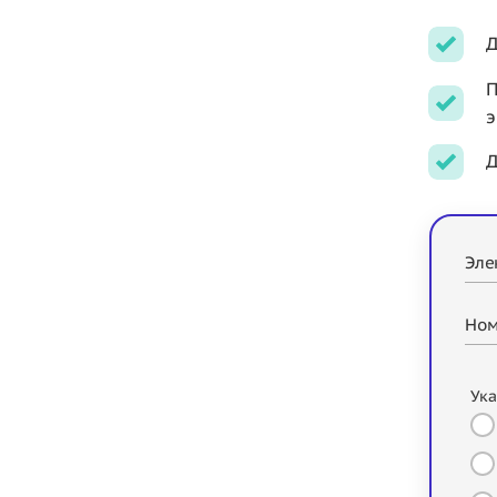
Д
П
э
Д
Эле
Ном
Ука