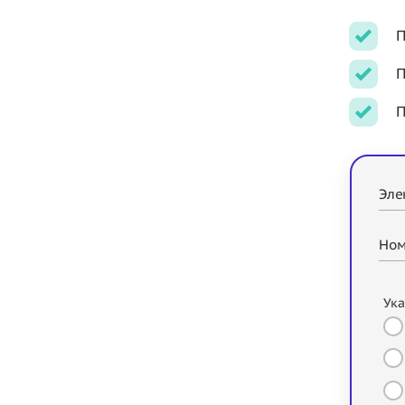
П
П
П
Эле
Ном
Ука