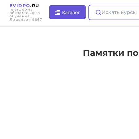
EVIDPO
.RU
платформа
Искать курсы
Каталог
обязательного
обучения.
Лицензия 9667
Памятки по