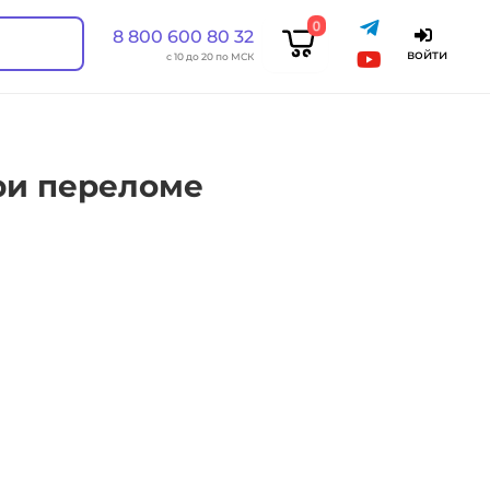
0
8 800 600 80 32
войти
с 10 до 20 по МСК
ри переломе