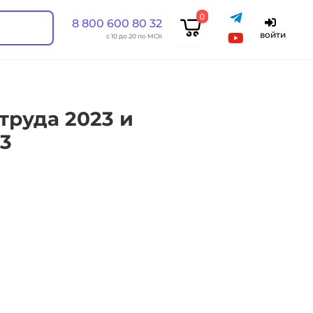
0
8 800 600 80 32
войти
с 10 до 20 по МСК
труда 2023 и
3