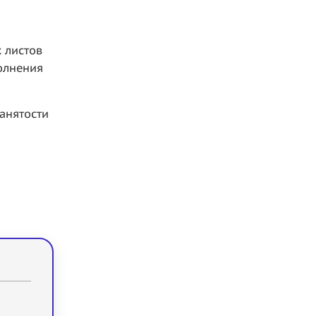
 листов
олнения
анятости