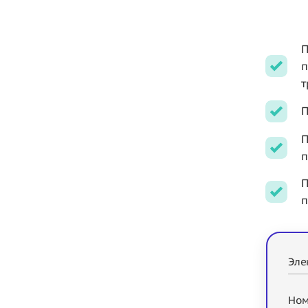
П
п
т
П
П
п
П
п
Эле
Ном