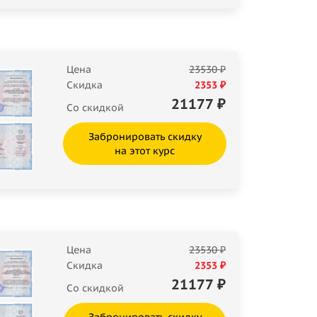
Цена
23530 ₽
Скидка
2353 ₽
21177
₽
Со скидкой
Забронировать скидку
на этот курс
Цена
23530 ₽
Скидка
2353 ₽
21177
₽
Со скидкой