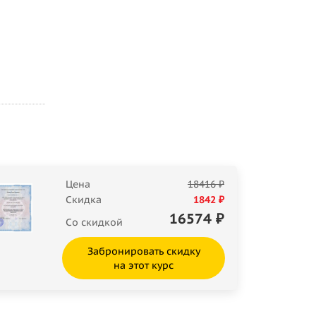
Цена
18416 ₽
Скидка
1842 ₽
16574
₽
Со скидкой
Забронировать скидку
на этот курс