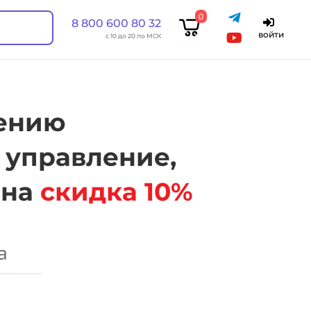
0
8 800 600 80 32
войти
с 10 до 20 по МСК
лению
 управление,
ена
скидка 10%
а