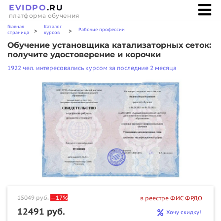
EVIDPO
.RU
платформа обучения
Главная
Каталог
Рабочие профессии
>
>
страница
курсов
Обучение установщика катализаторных сеток:
получите удостоверение и корочки
1922 чел. интересовались курсом за последние 2 месяца
15049
руб.
—17%
в реестре ФИС ФРДО
12491 руб.
Хочу скидку!