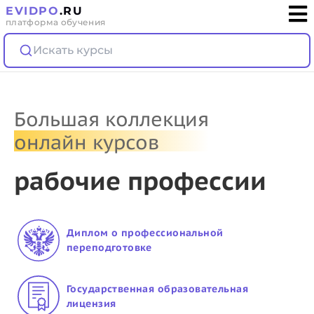
EVIDPO
.RU
платформа обучения
Искать курсы
Большая коллекция
онлайн курсов
р
а
б
о
ч
и
е
п
р
о
ф
е
с
с
и
и
Диплом о профессиональной
переподготовке
Государственная образовательная
лицензия