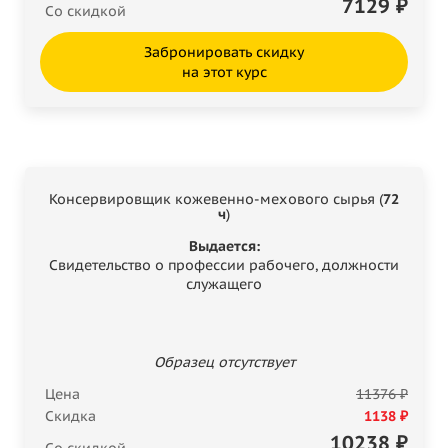
7129
₽
Со скидкой
Забронировать скидку
на этот курс
Консервировщик кожевенно-мехового сырья (
72
ч
)
Выдается:
Свидетельство о профессии рабочего, должности
служащего
Образец отсутствует
Цена
11376 ₽
Скидка
1138 ₽
10238
₽
Со скидкой