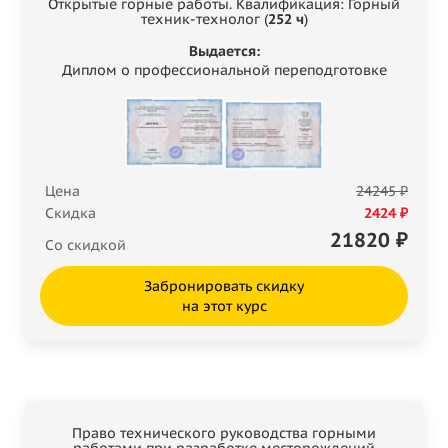
Открытые горные работы. Квалификация: Горный
техник-технолог (
252 ч
)
Выдается:
Диплом о профессиональной переподготовке
Цена
24245 ₽
Скидка
2424 ₽
21820
₽
Со скидкой
Забронировать скидку
на этот курс
Право технического руководства горными
работами при разработке месторождений