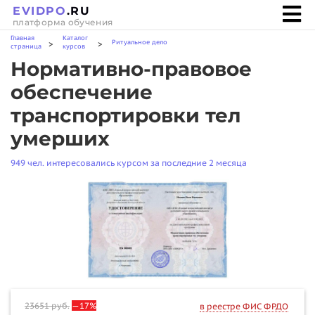
EVIDPO
.RU
платформа обучения
Главная
Каталог
Ритуальное дело
>
>
страница
курсов
Нормативно-правовое
обеспечение
транспортировки тел
умерших
949 чел. интересовались курсом за последние 2 месяца
23651
руб.
—17%
в реестре ФИС ФРДО