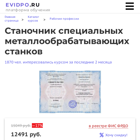
EVIDPO
.RU
платформа обучения
Главная
Каталог
Рабочие профессии
>
>
страница
курсов
Станочник специальных
металлообрабатывающих
станков
1870 чел. интересовались курсом за последние 2 месяца
15049
руб.
—17%
в реестре ФИС ФРДО
12491 руб.
Хочу скидку!