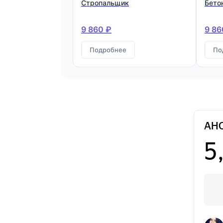
Стропальщик
Бето
9 860 ₽
9 86
Подробнее
По