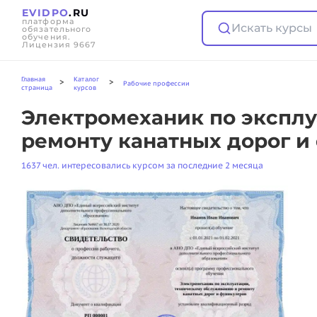
EVIDPO
.RU
платформа
Искать курсы
обязательного
обучения.
Лицензия 9667
Главная
Каталог
>
>
Рабочие профессии
страница
курсов
Электромеханик по эксплу
ремонту канатных дорог и
1637 чел. интересовались курсом за последние 2 месяца