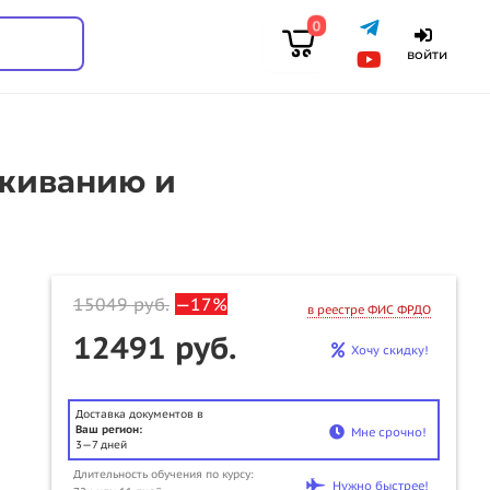
0
войти
уживанию и
15049
руб.
—17%
в реестре ФИС ФРДО
12491 руб.
Хочу скидку!
Доставка документов в
Ваш регион:
Мне срочно!
3—7 дней
Длительность обучения по курсу:
Нужно быстрее!