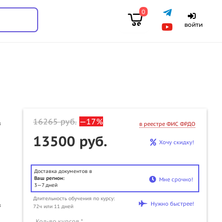
0
войти
16265
руб.
—17%
в
в реестре ФИС ФРДО
13500 руб.
Хочу скидку!
Доставка документов в
Ваш регион:
Мне срочно!
3—7 дней
u
Длительность обучения по курсу:
Нужно быстрее!
в
72ч или 11 дней
Кол-во курсов *