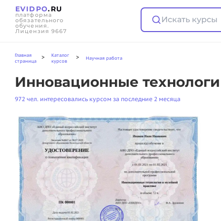
EVIDPO
.RU
платформа
Искать курсы
обязательного
обучения.
Лицензия 9667
Главная
Каталог
>
>
Научная работа
страница
курсов
Инновационные технологи
972 чел. интересовались курсом за последние 2 месяца