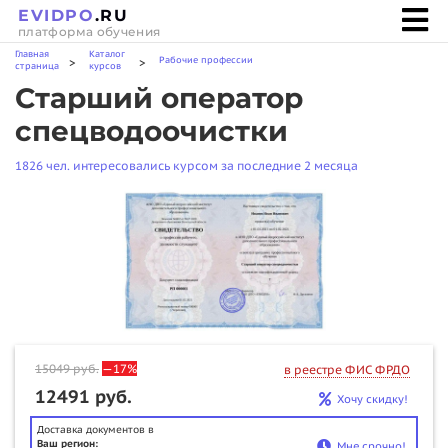
EVIDPO
.RU
платформа обучения
Главная
Каталог
Рабочие профессии
>
>
страница
курсов
Старший оператор
спецводоочистки
1826 чел. интересовались курсом за последние 2 месяца
15049
руб.
—17%
в реестре ФИС ФРДО
12491 руб.
Хочу скидку!
Доставка документов в
Ваш регион:
Мне срочно!