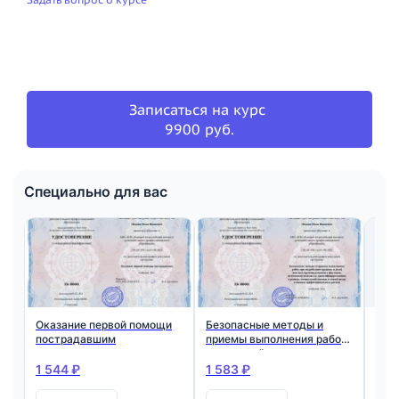
Записаться на курс
9900 руб.
Специально для вас
Оказание первой помощи
Безопасные методы и
Общ
пострадавшим
приемы выполнения работ
тру
при воздействии вредных
сис
и (или) опасных
охр
1 544 ₽
1 583 ₽
1 5
производственных
факторов, источников