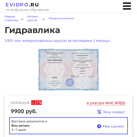
EVIDPO
.RU
платформа обучения
Главная
Каталог
Машиностроение
>
>
страница
курсов
Гидравлика
1005 чел. интересовались курсом за последние 2 месяца
11928
руб.
—17%
в реестре ФИС ФРДО
9900 руб.
Хочу скидку!
Доставка документов в
Ваш регион:
Мне срочно!
3—7 дней