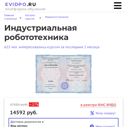
EVIDPO
.RU
платформа обучения
Главная
Каталог
Машиностроение
>
>
страница
курсов
Индустриальная
робототехника
622 чел. интересовались курсом за последние 2 месяца
17581
руб.
—17%
в реестре ФИС ФРДО
14592 руб.
Хочу скидку!
Доставка документов в
Ваш регион:
Мне срочно!