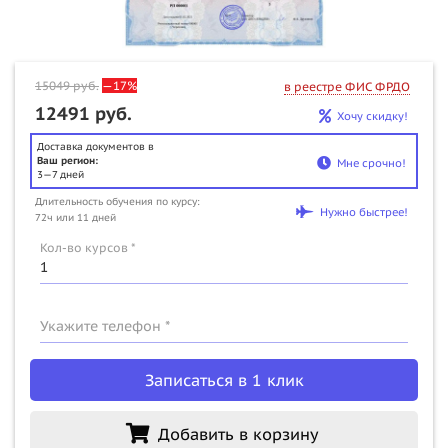
15049
руб.
—17%
в реестре ФИС ФРДО
12491 руб.
Хочу скидку!
Доставка документов в
Ваш регион:
Мне срочно!
3—7 дней
Длительность обучения по курсу:
Нужно быстрее!
72ч или 11 дней
Кол-во курсов *
Укажите телефон *
Записаться в 1 клик
Добавить в корзину