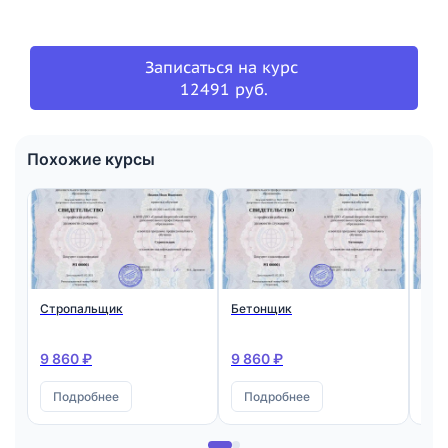
Записаться на курс
12491 руб.
Похожие курсы
Стропальщик
Бетонщик
Мон
ста
жел
кон
9 860 ₽
9 860 ₽
9 8
Подробнее
Подробнее
П