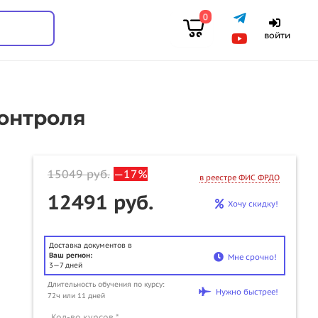
0
войти
онтроля
15049
руб.
—17%
в реестре ФИС ФРДО
12491 руб.
Хочу скидку!
Доставка документов в
Ваш регион:
Мне срочно!
3—7 дней
Длительность обучения по курсу:
Нужно быстрее!
72ч или 11 дней
u
Кол-во курсов *