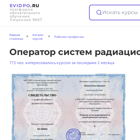
EVIDPO
.RU
платформа
Искать курсы
обязательного
обучения.
Лицензия 9667
Главная
Каталог
>
>
Рабочие профессии
страница
курсов
Оператор систем радиацио
772 чел. интересовались курсом за последние 2 месяца