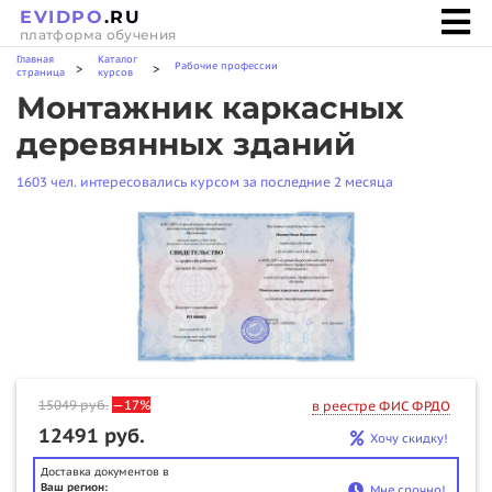
EVIDPO
.RU
платформа обучения
Главная
Каталог
Рабочие профессии
>
>
страница
курсов
Монтажник каркасных
деревянных зданий
1603 чел. интересовались курсом за последние 2 месяца
15049
руб.
—17%
в реестре ФИС ФРДО
12491 руб.
Хочу скидку!
Доставка документов в
Ваш регион:
Мне срочно!