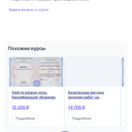
Задать вопрос о курсе
Похожие курсы
Нефтегазовое дело.
Безопасные методы
Про
Квалификация: Инженер
ведения работ на
соо
месторождениях и
экс
объектах с содержанием
газ
15 200 ₽
14 700 ₽
17 
сероводорода свыше 6%
газ
Ква
Подробнее
Подробнее
П
экс
неф