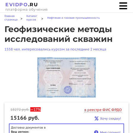
EVIDPO
.RU
платформа обучения
Главная
Каталог
Нефтяная и газовая промышленность
>
>
страница
курсов
Геофизические методы
исследований скважин
1558 чел. интересовались курсом за последние 2 месяца
18272
руб.
—17%
в реестре ФИС ФРДО
15166 руб.
Хочу скидку!
Доставка документов в
Ваш регион:
Мне срочно!