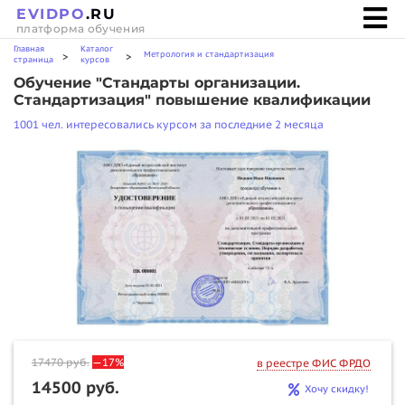
EVIDPO
.RU
платформа обучения
Главная
Каталог
Метрология и стандартизация
>
>
страница
курсов
Обучение "Стандарты организации.
Стандартизация" повышение квалификации
1001 чел. интересовались курсом за последние 2 месяца
17470
руб.
—17%
в реестре ФИС ФРДО
14500 руб.
Хочу скидку!