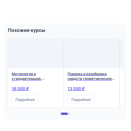
Похожие курсы
Метрология и
Поверка и калибровка
Пов
стандартизация.
средств геометрических
сре
Квалификация:
измерений
изм
Специалист по метрологии
тем
16 500 ₽
13 500 ₽
14 
Подробнее
Подробнее
П