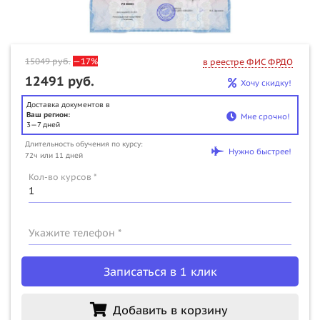
15049
руб.
—17%
в реестре ФИС ФРДО
12491 руб.
Хочу скидку!
Доставка документов в
Ваш регион:
Мне срочно!
3—7 дней
Длительность обучения по курсу:
Нужно быстрее!
72ч или 11 дней
Кол-во курсов *
Укажите телефон *
Записаться в 1 клик
Добавить в корзину