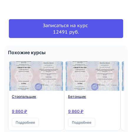
Записаться на курс
12491 руб.
Похожие курсы
Стропальщик
Бетонщик
Мон
ста
жел
кон
9 860 ₽
9 860 ₽
9 8
Подробнее
Подробнее
П