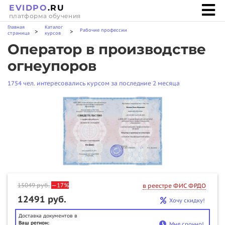
EVIDPO
.RU
платформа обучения
Главная
Каталог
Рабочие профессии
>
>
страница
курсов
Оператор в производстве
огнеупоров
1754 чел. интересовались курсом за последние 2 месяца
15049
руб.
—17%
в реестре ФИС ФРДО
12491 руб.
Хочу скидку!
Доставка документов в
Ваш регион:
Мне срочно!