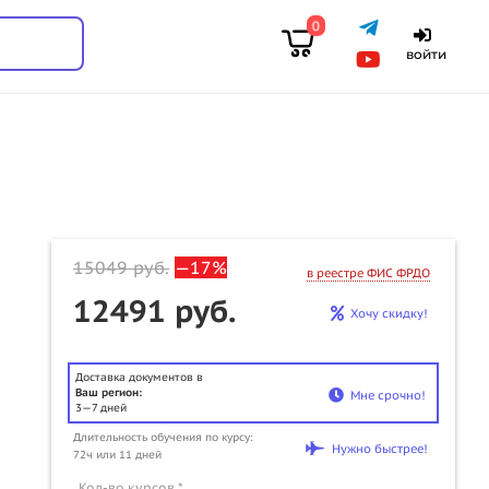
0
войти
15049
руб.
—17%
в реестре ФИС ФРДО
12491 руб.
Хочу скидку!
Доставка документов в
Ваш регион:
Мне срочно!
3—7 дней
Длительность обучения по курсу:
u
Нужно быстрее!
72ч или 11 дней
Кол-во курсов *