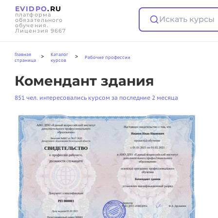
EVIDPO
.RU
платформа
Искать курсы
обязательного
обучения.
Лицензия 9667
Главная
Каталог
>
>
Рабочие профессии
страница
курсов
Комендант здания
851 чел. интересовались курсом за последние 2 месяца