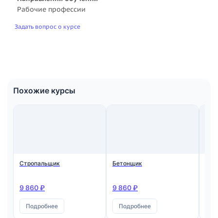
Рабочие профессии
Задать вопрос о курсе
Похожие курсы
Стропальщик
Бетонщик
Мон
ста
жел
кон
9 860 ₽
9 860 ₽
9 8
Подробнее
Подробнее
П