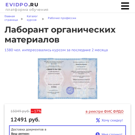
EVIDPO
.RU
платформа обучения
Главная
Каталог
Рабочие профессии
>
>
страница
курсов
Лаборант органических
материалов
1380 чел. интересовались курсом за последние 2 месяца
15049
руб.
—17%
в реестре ФИС ФРДО
12491 руб.
Хочу скидку!
Доставка документов в
Ваш регион:
Мне срочно!