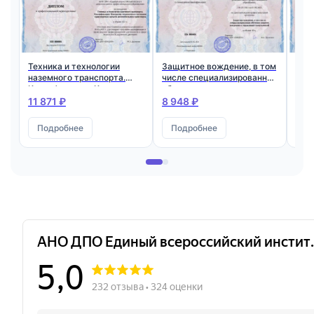
Техника и технологии
Защитное вождение, в том
Про
наземного транспорта.
числе специализированное
зан
Квалификация: Контролер
обучение зимнему
авт
технического состояния
вождению и управлению
орг
11 871 ₽
8 948 ₽
8 6
транспортных средств
спецтехникой
автомобильного
Подробнее
Подробнее
П
транспорта