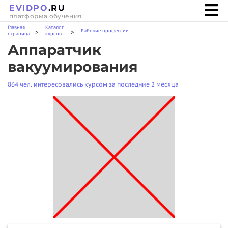
EVIDPO
.RU
платформа обучения
Главная
Каталог
Рабочие профессии
>
>
страница
курсов
Аппаратчик
вакуумирования
864 чел. интересовались курсом за последние 2 месяца