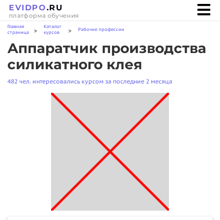
EVIDPO
.RU
платформа обучения
Главная
Каталог
Рабочие профессии
>
>
страница
курсов
Аппаратчик производства
силикатного клея
482 чел. интересовались курсом за последние 2 месяца