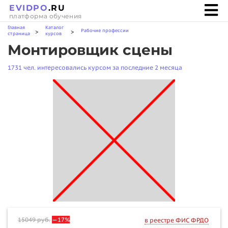
EVIDPO
.RU
платформа обучения
Главная
Каталог
Рабочие профессии
>
>
страница
курсов
Монтировщик сцены
1731 чел. интересовались курсом за последние 2 месяца
15049
руб.
—17%
в реестре ФИС ФРДО