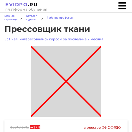
EVIDPO
.RU
платформа обучения
Главная
Каталог
Рабочие профессии
>
>
страница
курсов
Прессовщик ткани
531 чел. интересовались курсом за последние 2 месяца
15049
руб.
—17%
в реестре ФИС ФРДО