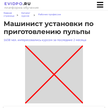
EVIDPO
.RU
платформа обучения
Главная
Каталог
Рабочие профессии
>
>
страница
курсов
Машинист установки по
приготовлению пульпы
1638 чел. интересовались курсом за последние 2 месяца