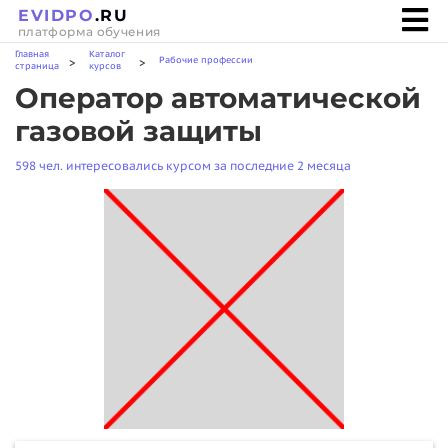
EVIDPO
.RU
платформа обучения
Главная
Каталог
Рабочие профессии
>
>
страница
курсов
Оператор автоматической
газовой защиты
598 чел. интересовались курсом за последние 2 месяца