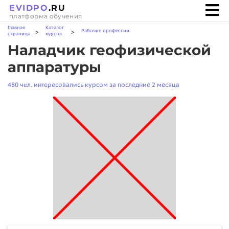
EVIDPO
.RU
платформа обучения
Главная
Каталог
Рабочие профессии
>
>
страница
курсов
Наладчик геофизической
аппаратуры
480 чел. интересовались курсом за последние 2 месяца