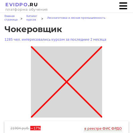
EVIDPO
.RU
платформа обучения
Главная
Каталог
Лесозаготовка и лесная промышленность
>
>
страница
курсов
Чокеровщик
1285 чел. интересовались курсом за последние 2 месяца
21904
руб.
—17%
в реестре ФИС ФРДО