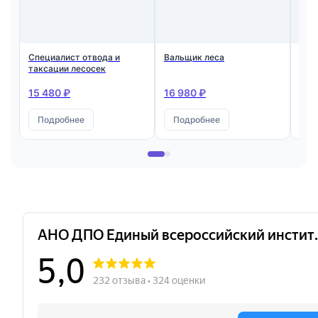
Специалист отвода и
Вальщик леса
Тех
таксации лесосек
Ква
так
15 480 ₽
16 980 ₽
21 
Подробнее
Подробнее
П