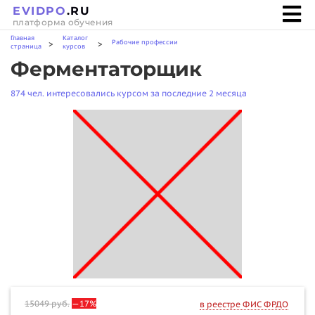
EVIDPO
.RU
платформа обучения
Главная
Каталог
Рабочие профессии
>
>
страница
курсов
Ферментаторщик
874 чел. интересовались курсом за последние 2 месяца
15049
руб.
—17%
в реестре ФИС ФРДО