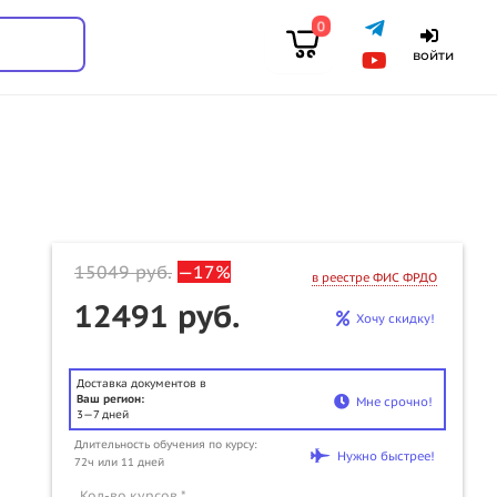
0
войти
15049
руб.
—17%
в реестре ФИС ФРДО
12491 руб.
Хочу скидку!
Доставка документов в
Ваш регион:
Мне срочно!
3—7 дней
Длительность обучения по курсу:
u
Нужно быстрее!
72ч или 11 дней
Кол-во курсов *