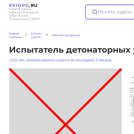
EVIDPO
.RU
платформа
Искать курсы
обязательного
обучения.
Лицензия 9667
Главная
Каталог
>
>
Рабочие профессии
страница
курсов
Испытатель детонаторных 
1526 чел. интересовались курсом за последние 2 месяца