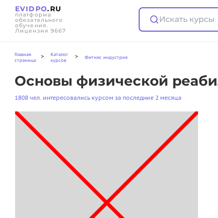
EVIDPO
.RU
платформа
Искать курсы
обязательного
обучения.
Лицензия 9667
Главная
Каталог
>
>
Фитнес индустрия
страница
курсов
Основы физической реаб
1808 чел. интересовались курсом за последние 2 месяца