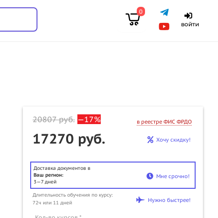
0
войти
20807
руб.
—17%
в реестре ФИС ФРДО
17270 руб.
Хочу скидку!
Доставка документов в
Ваш регион:
Мне срочно!
3—7 дней
u
Длительность обучения по курсу:
Нужно быстрее!
72ч или 11 дней
Кол-во курсов *