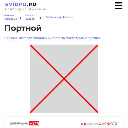
EVIDPO
.RU
платформа обучения
Главная
Каталог
Рабочие профессии
>
>
страница
курсов
Портной
811 чел. интересовались курсом за последние 2 месяца
15049
руб.
—17%
в реестре ФИС ФРДО